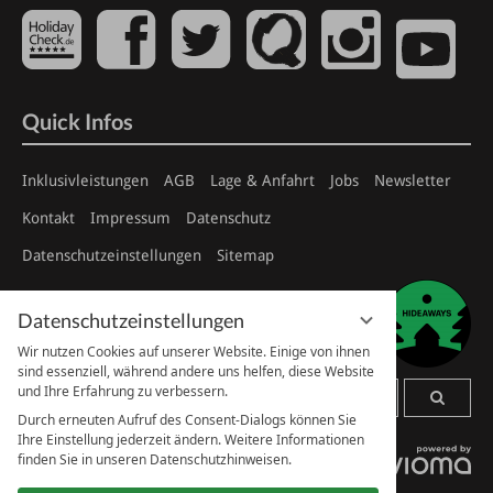
Quick Infos
Inklusivleistungen
AGB
Lage & Anfahrt
Jobs
Newsletter
Kontakt
Impressum
Datenschutz
Datenschutzeinstellungen
Sitemap
Datenschutzeinstellungen
Wir nutzen Cookies auf unserer Website. Einige von ihnen
sind essenziell, während andere uns helfen, diese Website
und Ihre Erfahrung zu verbessern.

Durch erneuten Aufruf des Consent-Dialogs können Sie
Ihre Einstellung jederzeit ändern. Weitere Informationen
finden Sie in unseren Datenschutzhinweisen.