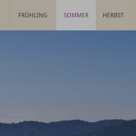
FRÜHLING
SOMMER
HERBST
 →
JETZT ANFRAGEN →
JETZT 
EIT
KENNENLERNTAGE IM
DIE 8 DIE L
SCHWANEN