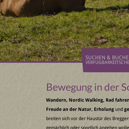
SUCHEN & BUCH
VERFÜGBARKEITSCH
Bewegung in der S
Wandern, Nordic Walking, Rad fahre
Freude an der Natur, Erholung
und
g
breiten sich vor der Haustür des Bregge
gemächlich oder sportlich angehen wolle