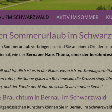
AU IM SCHWARZWALD
AKTIV IM SOMMER
KU
hren Sommerurlaub im Schwar
n Sommerurlaub verbringen, so sind Sie an einem Ort, der selb
einmal, wie der
Bernauer Hans Thoma, einer der berühmtest
till und friedlich ist es in der Natur, wenn ich am Sonntagvormit
ken rufen, die Sonne glänzt im Buchenwald, die Drossel singt, 
gen, und der Friede der Natur umschließt auch meine Seele.“
 & Brauchtum in Bernau im Schwarzwald
itgenössischen Künstlern können Sie in Bernau im Schwarzwal