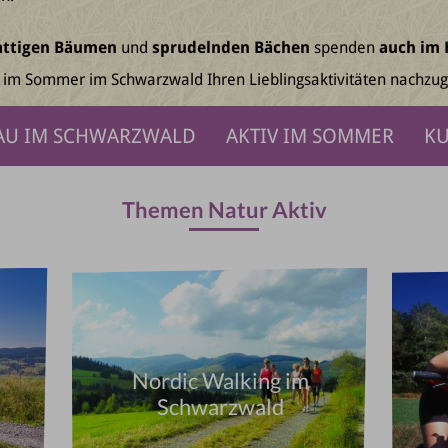
hattigen Bäumen
und
sprudelnden Bächen
spenden
auch im
b im Sommer im Schwarzwald Ihren Lieblingsaktivitäten nachzuge
AU IM SCHWARZWALD
AKTIV IM SOMMER
KU
Themen Natur Aktiv
Nordic Walking im
Schwarzwald