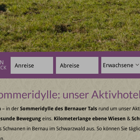
Anreise
Abreise
Not
EN
ECK
found:
adults
ommeridylle: unser Aktivhote
n
– in der
Sommeridylle des Bernauer Tals
rund um unser Akt
esunde Bewegung
eins.
Kilometerlange ebene Wiesen
&
Sch
rs Schwanen in Bernau im Schwarzwald aus. So können Sie täglic
n.