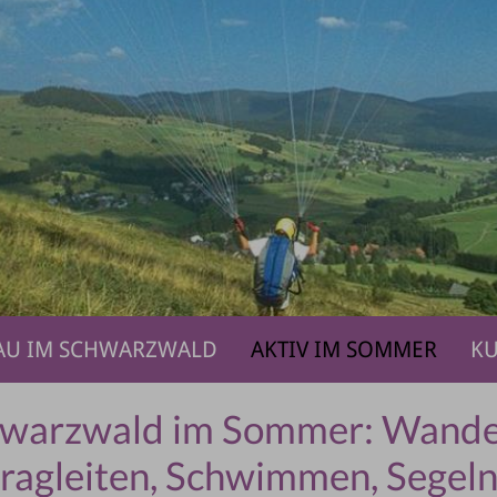
AU IM SCHWARZWALD
AKTIV IM SOMMER
KU
hwarzwald im Sommer: Wander
ragleiten, Schwimmen, Segeln .