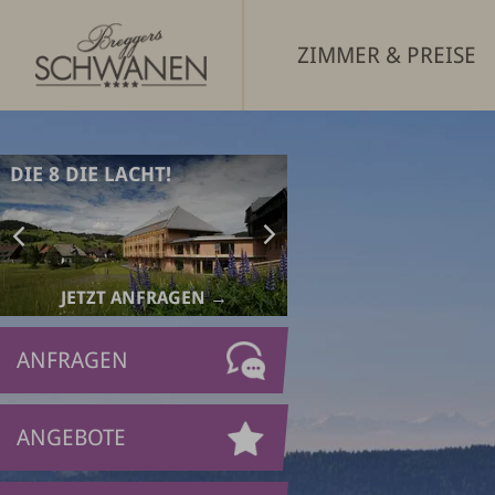
Zum
Inhalt
ZIMMER & PREISE
springen
JETZT ANFRAGEN →
JETZT ANFRAGEN
GEBURTSTAGS-
KUSCHELZEIT ZU ZW
ARRANGEMENT
ANFRAGEN
ANGEBOTE