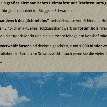
 ein
großes alemannisches Heimatfest mit Trachtenumzug
 übrigens oppulent im Breggers Schwanen ...
zhandwerk des „Schnefelns“
, beispielsweise von Schindeln, H
n Einblick in aktuelles Holzkunsthandwerk im
forum:holz
. We
r den Naturpark-Markt und die Holzschnefeltage am Reeshof mite
hwarzwaldhäuser
sind denkmalgeschützt, rund
1.000 Rinder
we
ngeblieben, in Bernau im Schwarzwald – auch wenn sie die viel
..