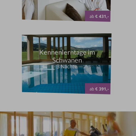
ab
€ 431,-
Kennenlerntage im
Schwanen
3 Nächte
ab
€ 391,-