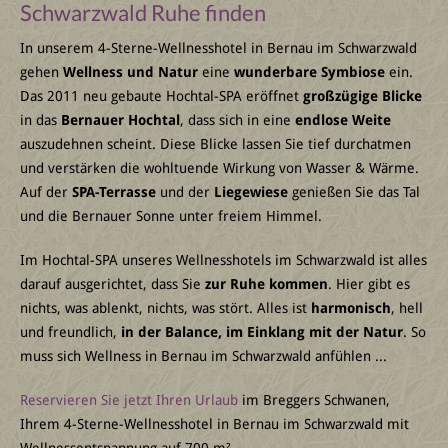
Schwarzwald Ruhe finden
In unserem 4-Sterne-Wellnesshotel in Bernau im Schwarzwald
gehen
Wellness und Natur
eine
wunderbare Symbiose
ein.
Das 2011 neu gebaute Hochtal-SPA eröffnet
großzügige Blicke
in das
Bernauer Hochtal
, dass sich in eine
endlose Weite
auszudehnen scheint. Diese Blicke lassen Sie tief durchatmen
und verstärken die wohltuende Wirkung von Wasser & Wärme.
Auf der
SPA-Terrasse
und der
Liegewiese
genießen Sie das Tal
und die Bernauer Sonne unter freiem Himmel.
Im Hochtal-SPA unseres Wellnesshotels im Schwarzwald ist alles
darauf ausgerichtet, dass Sie
zur Ruhe kommen
. Hier gibt es
nichts, was ablenkt, nichts, was stört. Alles ist
harmonisch
, hell
und freundlich,
in der Balance, im Einklang mit der Natur
. So
muss sich Wellness in Bernau im Schwarzwald anfühlen ...
Reservieren Sie jetzt Ihren Urlaub
im Breggers Schwanen,
Ihrem 4-Sterne-Wellnesshotel in Bernau im Schwarzwald mit