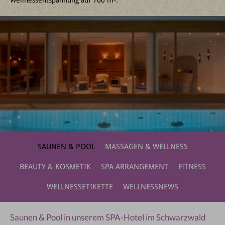
Wellnessentspannung auf 700 m².
SAUNEN & POOL
MASSAGEN & WELLNESS
BEAUTY & KOSMETIK
SPA ARRANGEMENT
FITNESS
WELLNESSETIKETTE
WELLNESSNEWS
Saunen & Pool in unserem SPA-Hotel im Schwarzwald