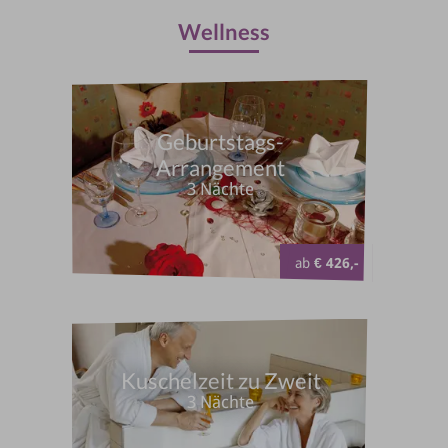
Wellness
Geburtstags-
Arrangement
3 Nächte
ab
€ 426,-
Kuschelzeit zu Zweit
3 Nächte