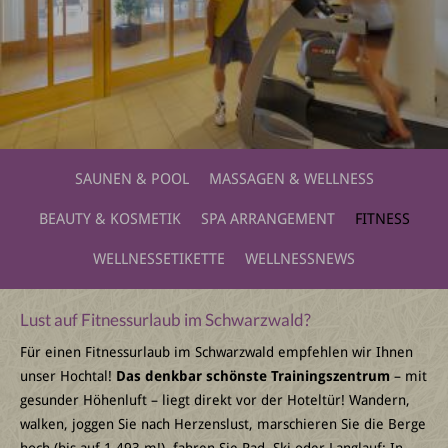
SAUNEN & POOL
MASSAGEN & WELLNESS
BEAUTY & KOSMETIK
SPA ARRANGEMENT
FITNESS
WELLNESSETIKETTE
WELLNESSNEWS
Lust auf Fitnessurlaub im Schwarzwald?
Für einen Fitnessurlaub im Schwarzwald empfehlen wir Ihnen
unser Hochtal!
Das denkbar schönste Trainingszentrum
– mit
gesunder Höhenluft – liegt direkt vor der Hoteltür! Wandern,
walken, joggen Sie nach Herzenslust, marschieren Sie die Berge
hoch (bis auf 1.493 m!), fahren Sie Rad, Ski oder Langlauf: In