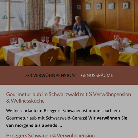
3/4 VERWÖHNPENSION
GENUSSRÄUME
Gourmeturlaub im Schwarzwald mit ¾ Verwöhnpension
& Wellnessküche
Wellnessurlaub im Breggers Schwanen ist immer auch ein
Gourmeturlaub mit Schwarzwald-Genuss!
Wir verwöhnen Sie
von morgens bis abends
..
.
Breggers Schwanen ¾ Verwöhnpension